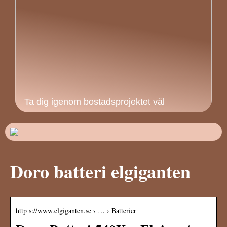
Ta dig igenom bostadsprojektet väl
Doro batteri elgiganten
http s://www.elgiganten.se › … › Batterier