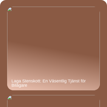
Laga Stenskott: En Väsentlig Tjänst för
Bilägare