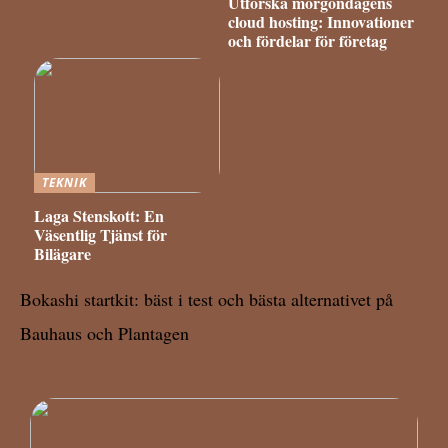
Utforska morgondagens
cloud hosting: Innovationer
och fördelar för företag
TEKNIK
Laga Stenskott: En
Väsentlig Tjänst för
Bilägare
Bokashi startkit: bäst i test och bästa alternativet på
Bauhaus och Plantagen