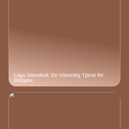
Laga Stenskott: En Väsentlig Tjänst för
Bilägare