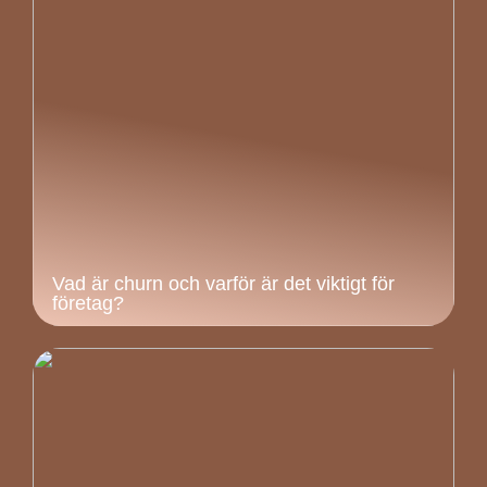
Vad är churn och varför är det viktigt för
företag?