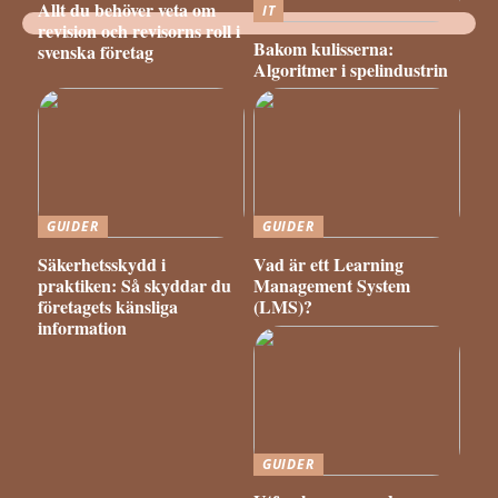
Allt du behöver veta om
IT
revision och revisorns roll i
Bakom kulisserna:
svenska företag
Algoritmer i spelindustrin
GUIDER
GUIDER
Säkerhetsskydd i
Vad är ett Learning
praktiken: Så skyddar du
Management System
företagets känsliga
(LMS)?
information
GUIDER