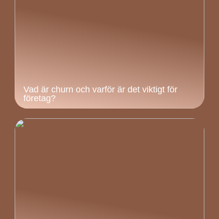
Vad är churn och varför är det viktigt för
företag?