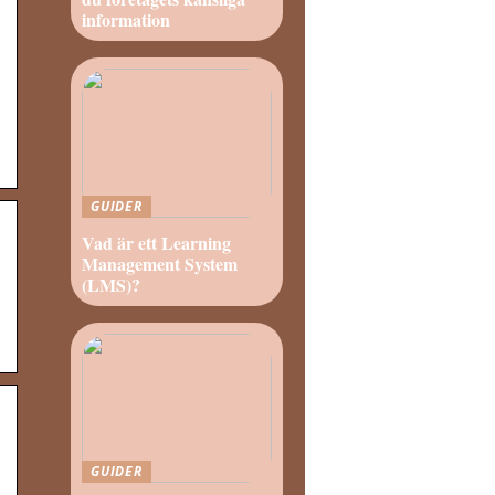
information
GUIDER
Vad är ett Learning
Management System
(LMS)?
GUIDER