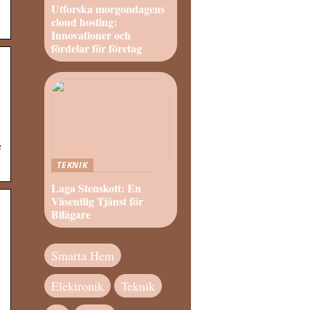
Utforska morgondagens
cloud hosting:
Innovationer och
fördelar för företag
e
TEKNIK
Laga Stenskott: En
Väsentlig Tjänst för
Bilägare
Smarta Hem
Elektronik
Teknik