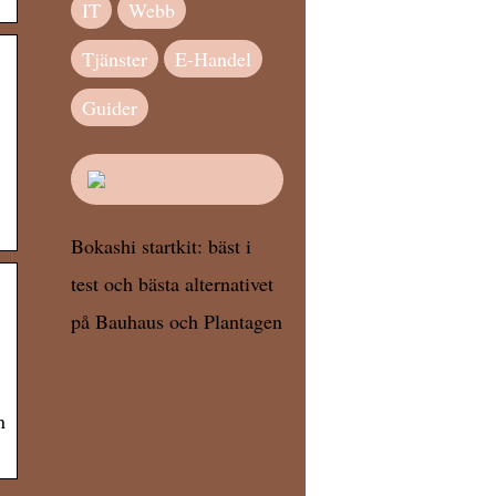
IT
Webb
Tjänster
E-Handel
Guider
Bokashi startkit: bäst i
test och bästa alternativet
på Bauhaus och Plantagen
n