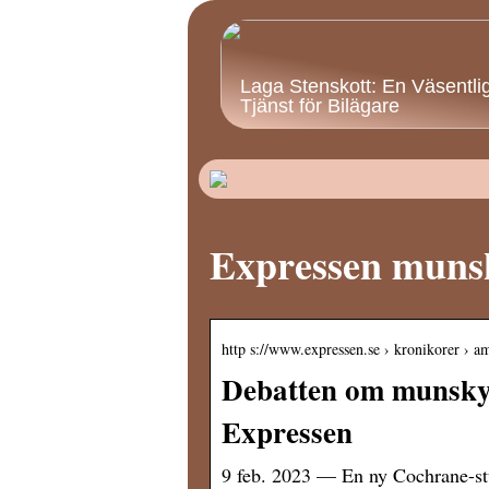
Laga Stenskott: En Väsentli
Tjänst för Bilägare
Expressen muns
http s://www.expressen.se › kronikorer › 
Debatten om munskyd
Expressen
9 feb. 2023 — En ny Cochrane-stu