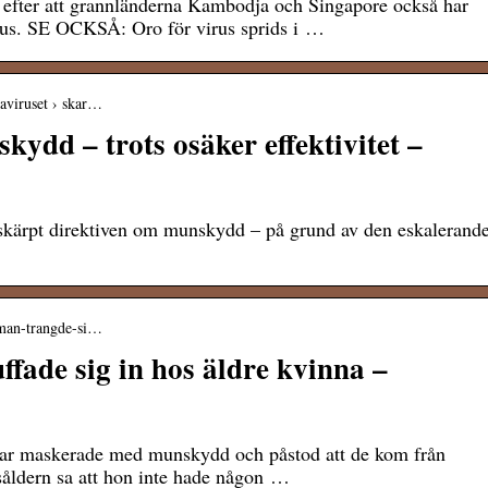
efter att grannländerna Kambodja och Singapore också har
us. SE OCKSÅ: Oro för virus sprids i …
naviruset › skar…
ydd – trots osäker effektivitet –
skärpt direktiven om munskydd – på grund av den eskalerand
› man-trangde-si…
fade sig in hos äldre kvinna –
ar maskerade med munskydd och påstod att de kom från
såldern sa att hon inte hade någon …