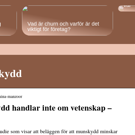
väl
g
Vad är churn och varför är det
viktigt för företag?
kydd
amina-manzoor
d handlar inte om vetenskap –
die som visar att beläggen för att munskydd minskar