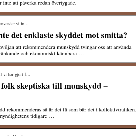
inte att påverka redan övertygade.
r-anvander-vi-in…
nte det enklaste skyddet mot smitta?
oviljan att rekommendera munskydd tvingar oss att använda
skränkande och ekonomiskt kännbara …
ll-vi-har-gjort-f…
 folk skeptiska till munskydd –
d rekommenderas så är det få som bär det i kollektivtrafiken
omyndighetens tidigare …