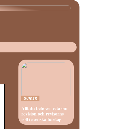
GUIDER
Allt du behöver veta om
revision och revisorns
roll i svenska företag