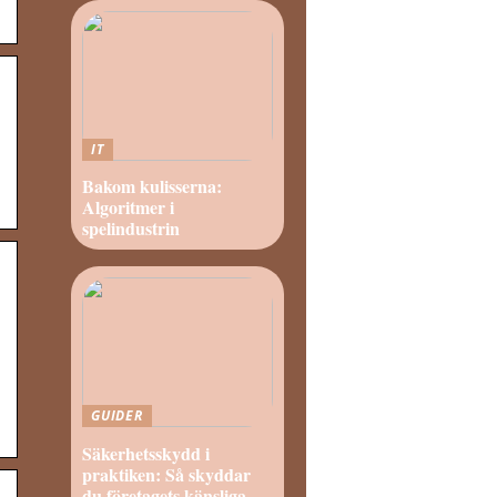
IT
Bakom kulisserna:
Algoritmer i
spelindustrin
.
GUIDER
Säkerhetsskydd i
praktiken: Så skyddar
du företagets känsliga