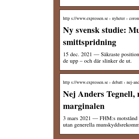
http s://www.expressen.se › nyheter › coro
Ny svensk studie: M
smittspridning
15 dec. 2021 — Säkraste positio
de upp – och där slinker de ut.
http s://www.expressen.se › debatt › nej-a
Nej Anders Tegnell,
marginalen
3 mars 2021 — FHM:s motstånd är 
utan generella munskyddsrekomme