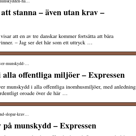
 › munskydden-ha…
att stanna – även utan krav –
sar att en av tre danskar kommer fortsätta att bära
inner. – Jag ser det här som ett uttryck …
kraver-munskydd-…
alla offentliga miljöer – Expressen
ver munskydd i alla offentliga inomhusmiljöer, med anledning
ordentligt oroade över de här …
land-slopar-krav…
v på munskydd – Expressen