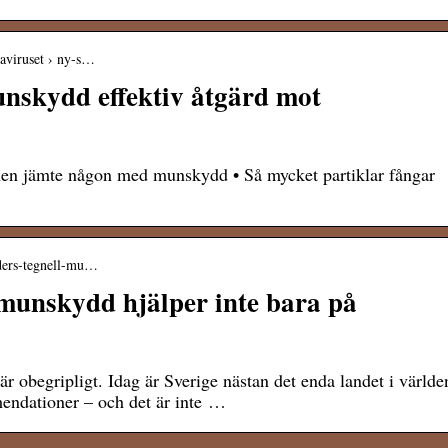
naviruset › ny-s…
unskydd effektiv åtgärd mot
nen jämte någon med munskydd • Så mycket partiklar fångar
nders-tegnell-mu…
 munskydd hjälper inte bara på
obegripligt. Idag är Sverige nästan det enda landet i världe
ndationer – och det är inte …