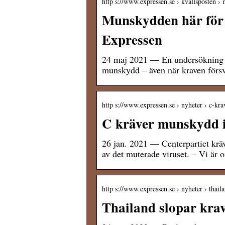
http s://www.expressen.se › kvallsposten
Munskydden här för 
Expressen
24 maj 2021 — En undersökning vi
munskydd – även när kraven försv
http s://www.expressen.se › nyheter › c-
C kräver munskydd i 
26 jan. 2021 — Centerpartiet krä
av det muterade viruset. – Vi är 
http s://www.expressen.se › nyheter › thai
Thailand slopar kra