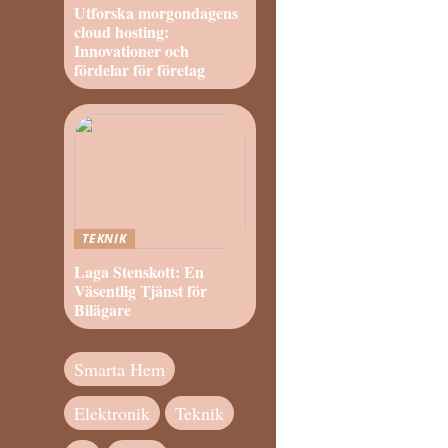
Utforska morgondagens
cloud hosting:
Innovationer och
fördelar för företag
TEKNIK
Laga Stenskott: En
Väsentlig Tjänst för
Bilägare
Smarta Hem
Elektronik
Teknik