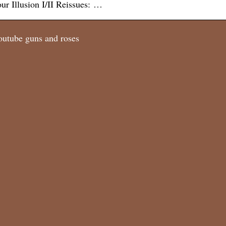
ur Illusion I/II Reissues: …
outube guns and roses