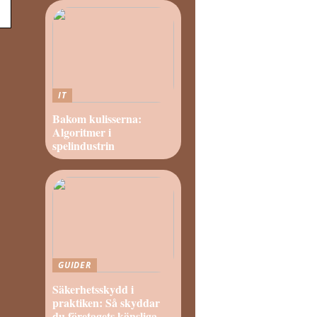
IT
Bakom kulisserna:
Algoritmer i
spelindustrin
GUIDER
Säkerhetsskydd i
praktiken: Så skyddar
du företagets känsliga