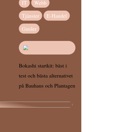
IT
Webb
Tjänster
E-Handel
Guider
Bokashi startkit: bäst i
test och bästa alternativet
på Bauhaus och Plantagen
ig igenom bostadsprojektet