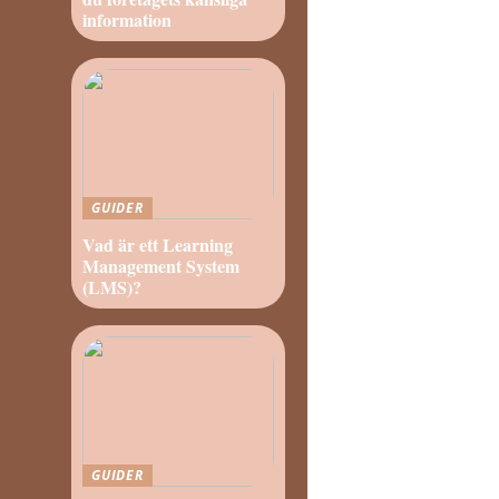
information
GUIDER
Vad är ett Learning
Management System
(LMS)?
GUIDER