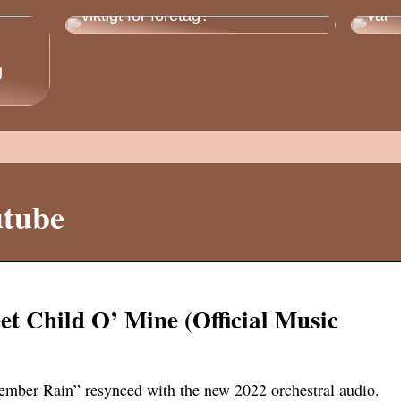
viktigt för företag?
väl
g
utube
t Child O’ Mine (Official Music
vember Rain” resynced with the new 2022 orchestral audio.