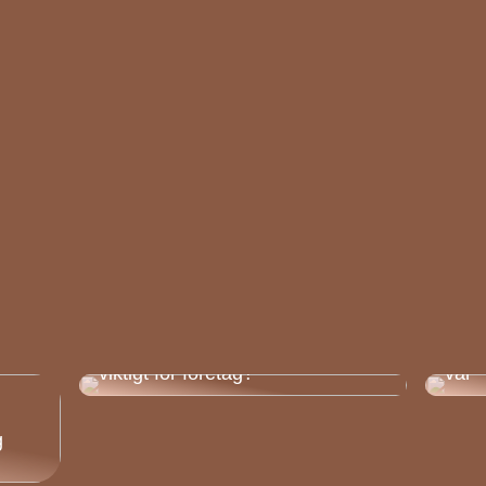
Vad är churn och varför är det
Ta d
viktigt för företag?
väl
g