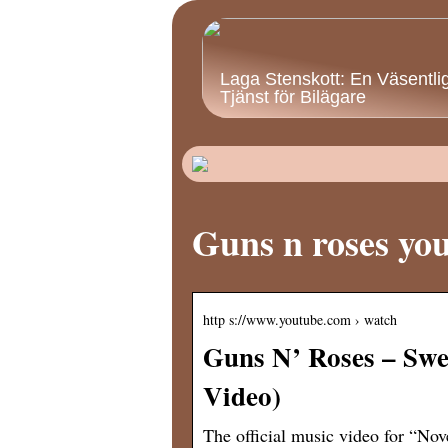
Laga Stenskott: En Väsentli
Tjänst för Bilägare
Guns n roses yo
http s://www.youtube.com › watch
Guns N’ Roses – Swee
Video)
The official music video for “No