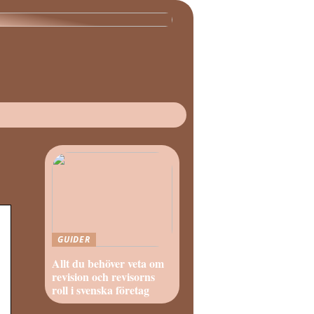
GUIDER
Allt du behöver veta om
revision och revisorns
roll i svenska företag