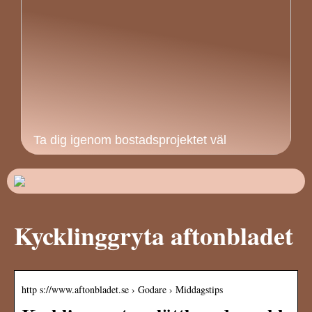
Ta dig igenom bostadsprojektet väl
Kycklinggryta aftonbladet
http s://www.aftonbladet.se › Godare › Middagstips