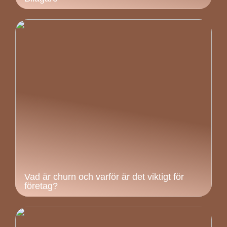
Vad är churn och varför är det viktigt för
företag?