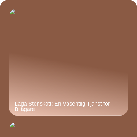
Laga Stenskott: En Väsentlig Tjänst för
Bilägare