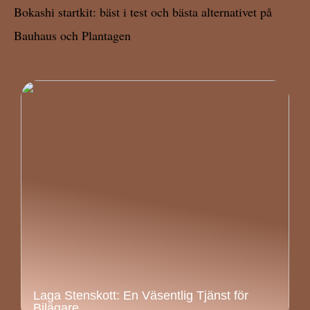
Bokashi startkit: bäst i test och bästa alternativet på
Bauhaus och Plantagen
Laga Stenskott: En Väsentlig Tjänst för
Bilägare