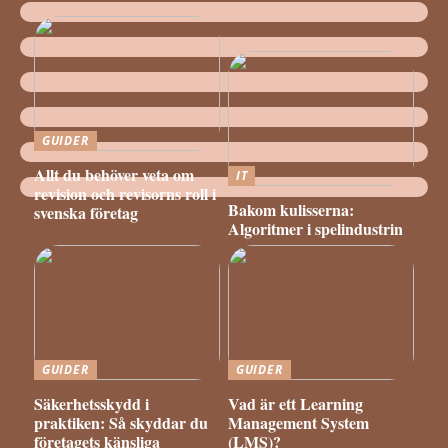
GUIDER
Allt du behöver veta om
IT
revision och revisorns roll i
Bakom kulisserna:
svenska företag
Algoritmer i spelindustrin
GUIDER
GUIDER
Säkerhetsskydd i
Vad är ett Learning
praktiken: Så skyddar du
Management System
företagets känsliga
(LMS)?