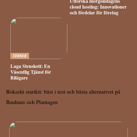
Utforska morgondagens
cloud hosting: Innovationer
och fördelar för företag
TEKNIK
Laga Stenskott: En
Väsentlig Tjänst för
Bilägare
Bokashi startkit: bäst i test och bästa alternativet på
Bauhaus och Plantagen