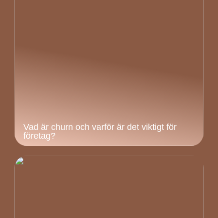
Vad är churn och varför är det viktigt för
företag?