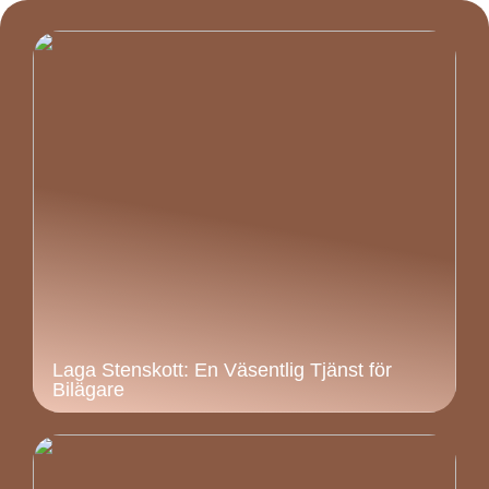
Laga Stenskott: En Väsentlig Tjänst för
Bilägare