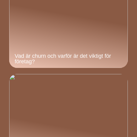
Vad är churn och varför är det viktigt för
företag?