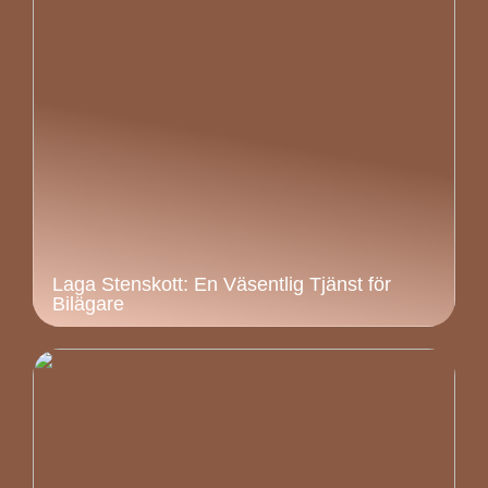
Laga Stenskott: En Väsentlig Tjänst för
Bilägare