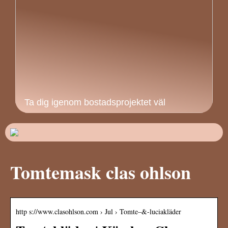
Ta dig igenom bostadsprojektet väl
Tomtemask clas ohlson
http s://www.clasohlson.com › Jul › Tomte–&-luciakläder