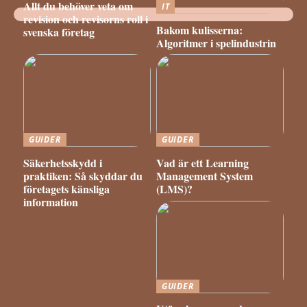
Allt du behöver veta om
IT
revision och revisorns roll i
Bakom kulisserna:
svenska företag
Algoritmer i spelindustrin
GUIDER
GUIDER
Säkerhetsskydd i
Vad är ett Learning
praktiken: Så skyddar du
Management System
företagets känsliga
(LMS)?
information
GUIDER