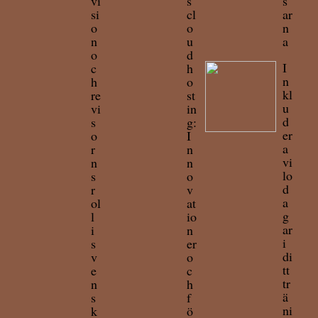
vi
s
s
si
cl
ar
o
o
n
n
u
a
o
d
I
c
h
n
h
o
kl
re
st
u
vi
in
d
s
g:
er
o
I
a
r
n
vi
n
n
lo
s
o
d
r
v
a
ol
at
g
l
io
ar
i
n
i
s
er
di
v
o
tt
e
c
tr
n
h
ä
s
f
ni
k
ö