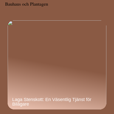
Bauhaus och Plantagen
Laga Stenskott: En Väsentlig Tjänst för
Bilägare