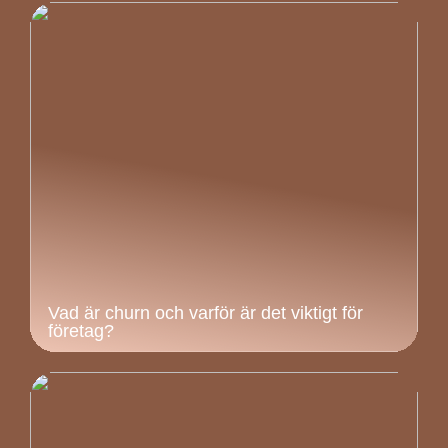
Vad är churn och varför är det viktigt för
företag?