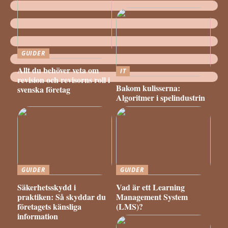
GUIDER
Allt du behöver veta om
IT
revision och revisorns roll i
Bakom kulisserna:
svenska företag
Algoritmer i spelindustrin
GUIDER
GUIDER
Säkerhetsskydd i
Vad är ett Learning
praktiken: Så skyddar du
Management System
företagets känsliga
(LMS)?
information