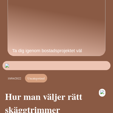
Ta dig igenom bostadsprojektet väl
10/04/2022
Uncategorized
Hur man väljer rätt
skäggtrimmer