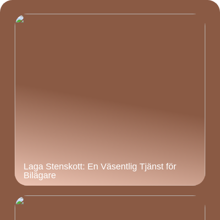
Laga Stenskott: En Väsentlig Tjänst för
Bilägare