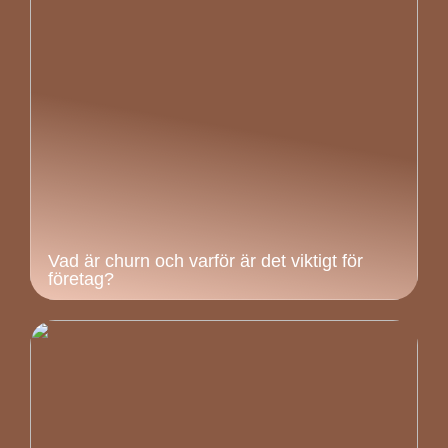
Vad är churn och varför är det viktigt för
företag?